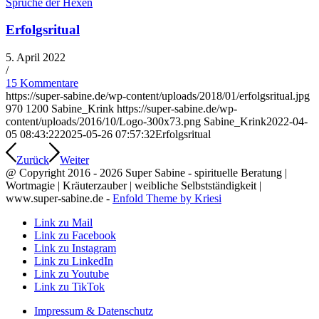
Sprüche der Hexen
Erfolgsritual
5. April 2022
/
15 Kommentare
https://super-sabine.de/wp-content/uploads/2018/01/erfolgsritual.jpg
970
1200
Sabine_Krink
https://super-sabine.de/wp-
content/uploads/2016/10/Logo-300x73.png
Sabine_Krink
2022-04-
05 08:43:22
2025-05-26 07:57:32
Erfolgsritual
Zurück
Weiter
@ Copyright 2016 - 2026 Super Sabine - spirituelle Beratung |
Wortmagie | Kräuterzauber | weibliche Selbstständigkeit |
www.super-sabine.de -
Enfold Theme by Kriesi
Link zu Mail
Link zu Facebook
Link zu Instagram
Link zu LinkedIn
Link zu Youtube
Link zu TikTok
Impressum & Datenschutz