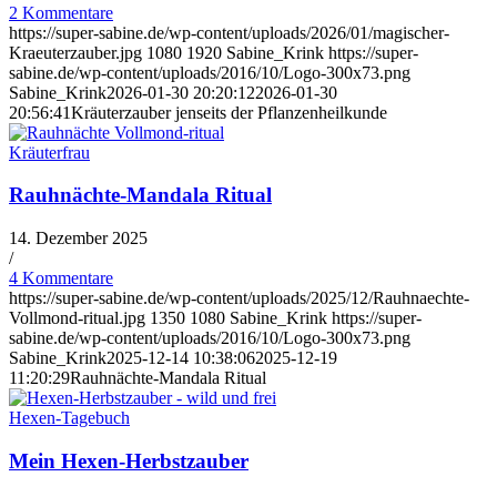
2 Kommentare
https://super-sabine.de/wp-content/uploads/2026/01/magischer-
Kraeuterzauber.jpg
1080
1920
Sabine_Krink
https://super-
sabine.de/wp-content/uploads/2016/10/Logo-300x73.png
Sabine_Krink
2026-01-30 20:20:12
2026-01-30
20:56:41
Kräuterzauber jenseits der Pflanzenheilkunde
Kräuterfrau
Rauhnächte-Mandala Ritual
14. Dezember 2025
/
4 Kommentare
https://super-sabine.de/wp-content/uploads/2025/12/Rauhnaechte-
Vollmond-ritual.jpg
1350
1080
Sabine_Krink
https://super-
sabine.de/wp-content/uploads/2016/10/Logo-300x73.png
Sabine_Krink
2025-12-14 10:38:06
2025-12-19
11:20:29
Rauhnächte-Mandala Ritual
Hexen-Tagebuch
Mein Hexen-Herbstzauber