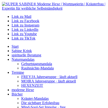
Link zu Mail
Link zu Facebook
Link zu Instagram
Link zu LinkedIn
Link zu Youtube
Link zu TikTok
Start
Sabine Krink
spirituelle Beratung
Naturmandalas
Geburtstagsmandala
Rauhnächte-Mandala
Termine
FREYJA Jahresgruppe · läuft aktuell
MOIRA Jahresgruppe · läuft aktuell
HEXENZEIT
moderne Hexe
Bücher
Kräuter-Mandalas
Die sichtbare Erfolgsfrau
Mind-Soul-Set Impulse · free