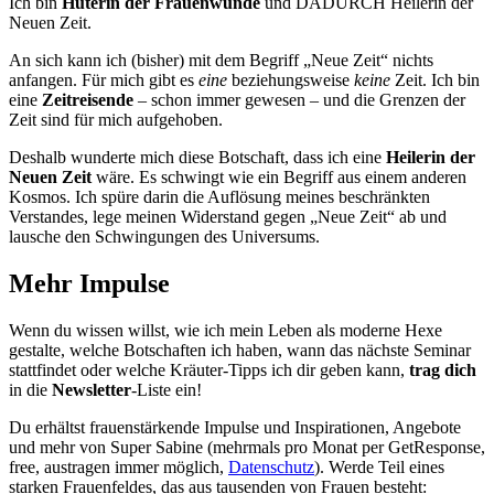
Ich bin
Hüterin der Frauenwunde
und DADURCH Heilerin der
Neuen Zeit.
An sich kann ich (bisher) mit dem Begriff „Neue Zeit“ nichts
anfangen. Für mich gibt es
eine
beziehungsweise
keine
Zeit. Ich bin
eine
Zeitreisende
– schon immer gewesen – und die Grenzen der
Zeit sind für mich aufgehoben.
Deshalb wunderte mich diese Botschaft, dass ich eine
Heilerin der
Neuen Zeit
wäre. Es schwingt wie ein Begriff aus einem anderen
Kosmos. Ich spüre darin die Auflösung meines beschränkten
Verstandes, lege meinen Widerstand gegen „Neue Zeit“ ab und
lausche den Schwingungen des Universums.
Mehr Impulse
Wenn du wissen willst, wie ich mein Leben als moderne Hexe
gestalte, welche Botschaften ich haben, wann das nächste Seminar
stattfindet oder welche Kräuter-Tipps ich dir geben kann,
trag dich
in die
Newsletter
-Liste ein!
Du erhältst frauenstärkende Impulse und Inspirationen, Angebote
und mehr von Super Sabine (mehrmals pro Monat per GetResponse,
free, austragen immer möglich,
Datenschutz
). Werde Teil eines
starken Frauenfeldes, das aus tausenden von Frauen besteht: