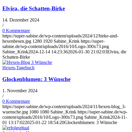
Elvira, die Schatten-Birke
14. Dezember 2024
/
0 Kommentare
https://super-sabine.de/wp-content/uploads/2024/12/birke-und-
hexenbesen.jpg
1280
1920
Sabine_Krink
https://super-
sabine.de/wp-content/uploads/2016/10/Logo-300x73.png
Sabine_Krink
2024-12-14 14:23:36
2026-01-30 21:02:03
Elvira, die
Schatten-Birke
Hexen-Tagebuch
Glockenblumen: 3 Wünsche
1. November 2024
/
0 Kommentare
https://super-sabine.de/wp-content/uploads/2024/11/hexen-blog_3-
wuensche.jpg
1080
1080
Sabine_Krink
https://super-sabine.de/wp-
content/uploads/2016/10/Logo-300x73.png
Sabine_Krink
2024-11-
01 13:17:02
2025-01-22 18:54:20
Glockenblumen: 3 Wünsche