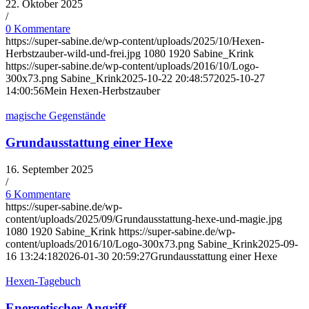
22. Oktober 2025
/
0 Kommentare
https://super-sabine.de/wp-content/uploads/2025/10/Hexen-
Herbstzauber-wild-und-frei.jpg
1080
1920
Sabine_Krink
https://super-sabine.de/wp-content/uploads/2016/10/Logo-
300x73.png
Sabine_Krink
2025-10-22 20:48:57
2025-10-27
14:00:56
Mein Hexen-Herbstzauber
magische Gegenstände
Grundausstattung einer Hexe
16. September 2025
/
6 Kommentare
https://super-sabine.de/wp-
content/uploads/2025/09/Grundausstattung-hexe-und-magie.jpg
1080
1920
Sabine_Krink
https://super-sabine.de/wp-
content/uploads/2016/10/Logo-300x73.png
Sabine_Krink
2025-09-
16 13:24:18
2026-01-30 20:59:27
Grundausstattung einer Hexe
Hexen-Tagebuch
Energetischer Angriff