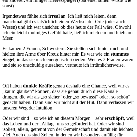
ein anderer: ein ruhiger Meeresspiegel (statt einer stillen Wüste wie
sonst).
Irgendetwas fühlte sich
irreal
an. Ich ließ mich leiten, denn
manchmal gibt es tatsächlich einen Wechsel der Orte (oder auch
Wesen) und ich war unsicher, ob dies heute der Fall wäre. Obwohl
ich ein leicht mulmiges Gefühl hatte, ließ ich mich ein und blieb am
Meer.
Es kamen 2 Frauen, Schwestern. Sie stellten sich hinter mich und
hielten ihre Arme über Kreuz hinter mir. Es war wie ein
stummes
Siegel
, in das sie mich energetisch fixierten. Weil es 2 Frauen waren
und sie so unschuldig aussahen, vertraute ich irrtümlicherweise.
Oft haben
dunkle Kräfte
genau deshalb eine Chance, weil wir es
„kaum glauben“ können, dass sie genau durch diese Kanäle
dringen, die wir als „so sicher“ oder „so bewusst“ oder „so schön“
gedacht haben. Dann sind wir nicht auf der Hut. Dann verlassen wir
unseren Weg der Intuition.
Oder wir sind – so wie ich an diesem Morgen – sehr
erschöpft
, weil
das Leben und der „Alltag“ uns so gefordert hat. Oder wir sind
isoliert, allein, getrennt von der Gemeinschaft und damit ein leichtes
Ziel. Auch das sind Zeiten, in denen wir besonders anfällig für