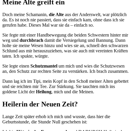
Meine Alte greift ein
Doch meine Schamanin,
die Alte
aus der Anderswelt, war plötzlich
da. Es ist noch nie passiert, dass sie einfach kam, ohne dass ich sie
gerufen habe. Dieses Mal war sie da – einfach so.
Sie fegte mit einer Handbewegung die beiden Schwestern hinter mir
weg und
durchbrach
damit die Versiegelung und Bannung. Dann
holte sie meine Wesen hinzu und wies sie an, schnell den schwarzen
Schlund aus mir herauszuziehen, was sie auch mit vereinten Kräften
taten. Ich spukte, würgte.
Sie legte einen
Schutzmantel
um mich und wies die Schutzwesen
an, den Schutz zur rechten Seite zu verstärken. Ich brach zusammen.
Dann lag ich im Tipi, mein Kopf in den Schoß meiner Alten gebettet
und sie reichten mir Tee. Zur Stärkung. Sie tauchten mich ins
goldene Licht der
Heilung
, mich und die Meinen.
Heilerin der Neuen Zeit?
Lange Zeit später erhob ich mich und wusste, dass hier die
Geburtsstunde, die Stunde Null geschehen ist: