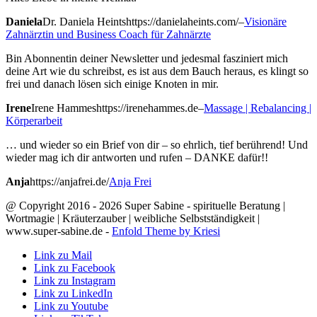
Daniela
Dr. Daniela Heints
https://danielaheints.com/
–
Visionäre
Zahnärztin und Business Coach für Zahnärzte
Bin Abonnentin deiner Newsletter und jedesmal fasziniert mich
deine Art wie du schreibst, es ist aus dem Bauch heraus, es klingt so
frei und danach lösen sich einige Knoten in mir.
Irene
Irene Hammes
https://irenehammes.de
–
Massage | Rebalancing |
Körperarbeit
… und wieder so ein Brief von dir – so ehrlich, tief berührend! Und
wieder mag ich dir antworten und rufen – DANKE dafür!!
Anja
https://anjafrei.de/
Anja Frei
@ Copyright 2016 - 2026 Super Sabine - spirituelle Beratung |
Wortmagie | Kräuterzauber | weibliche Selbstständigkeit |
www.super-sabine.de -
Enfold Theme by Kriesi
Link zu Mail
Link zu Facebook
Link zu Instagram
Link zu LinkedIn
Link zu Youtube