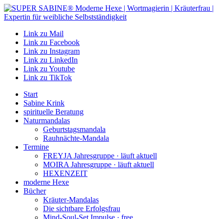
Link zu Mail
Link zu Facebook
Link zu Instagram
Link zu LinkedIn
Link zu Youtube
Link zu TikTok
Start
Sabine Krink
spirituelle Beratung
Naturmandalas
Geburtstagsmandala
Rauhnächte-Mandala
Termine
FREYJA Jahresgruppe · läuft aktuell
MOIRA Jahresgruppe · läuft aktuell
HEXENZEIT
moderne Hexe
Bücher
Kräuter-Mandalas
Die sichtbare Erfolgsfrau
Mind-Soul-Set Impulse · free